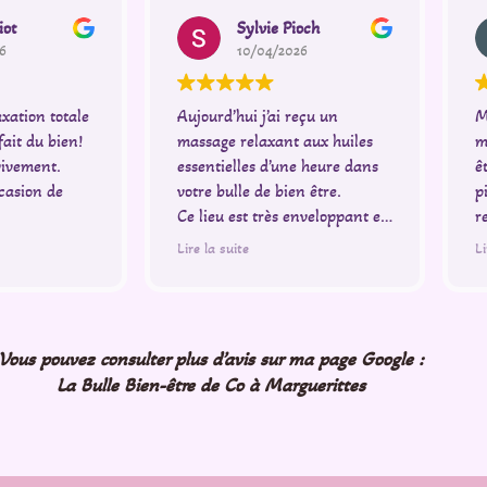
iot
Sylvie Pioch
6
10/04/2026
xation totale
Aujourd’hui j’ai reçu un
M
fait du bien!
massage relaxant aux huiles
m
ivement.
essentielles d’une heure dans
ê
ccasion de
votre bulle de bien être.
p
Ce lieu est très enveloppant et
r
propice à la relaxation.
q
Lire la suite
Li
Corinne est très accueillante,à
e
l’écoute et très bienveillante.
p
Le soin m’a apporté un énorme
bien être.
Vous pouvez consulter plus d’avis sur ma page Google :
Merci pour cette parenthèse
La Bulle Bien-être de Co à Marguerittes
de détente.