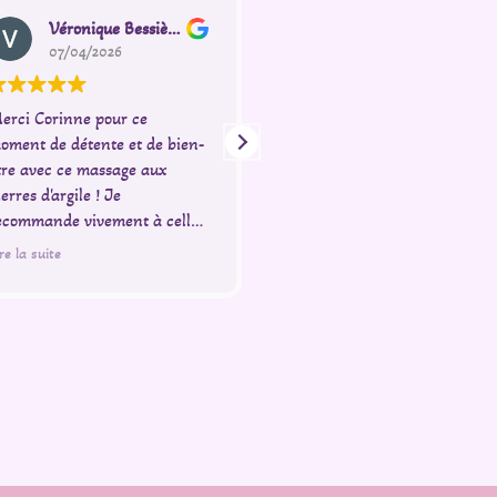
Véronique Bessière
Laurence LELONEK
07/04/2026
05/04/2026
erci Corinne pour ce
un super accueil
oment de détente et de bien-
et une excellente prestation
tre avec ce massage aux
ierres d'argile ! Je
ecommande vivement à celles
ui veulent se sentir
re la suite
ffectivement dans une bulle
leine de douceur