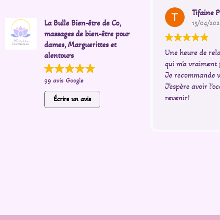
Tifaine P
La Bulle Bien-être de Co,
15/04/202
massages de bien-être pour
dames, Marguerittes et
Une heure de rela
alentours
qui m’a vraiment 
Je recommande v
99 avis Google
J’espère avoir l’o
revenir!
Écrire un avis